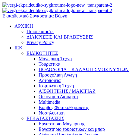
Εκπαιδευτικό Συγκρότημα Βέργη
ΑΡΧΙΚΗ
Ποιοι ειμαστε
ΔΙΑΚΡΙΣΕΙΣ ΚΑΙ ΒΡΑΒΕΥΣΕΙΣ
Privacy Policy
ΙΕΚ
ΕΙΔΙΚΟΤΗΤΕΣ
Μαγειρικη Τεχνη
Τουριστικα
ΠΟΔΟΛΟΓΙΑ – ΚΑΛΛΩΠΙΣΜΟΣ ΝΥΧΙΩΝ
Προσχολικη Αγωγη
Αρτοποιεια
Κομμωτικη Τεχνη
ΑΙΣΘΗΤΙΚΗΣ / ΜΑΚΙΓΙΑΖ
Οικονομια Διοικηση
Multimedia
Βοηθος Φυσικοθεραπειας
Νοσηλευτικη
ΕΓΚΑΤΑΣΤΑΣΕΙΣ
Εργαστηριο Μαγειρικης
Εργαστηριο τουριστικων και μπαρ
Αίθουσα Προσχολικής Αγωγής