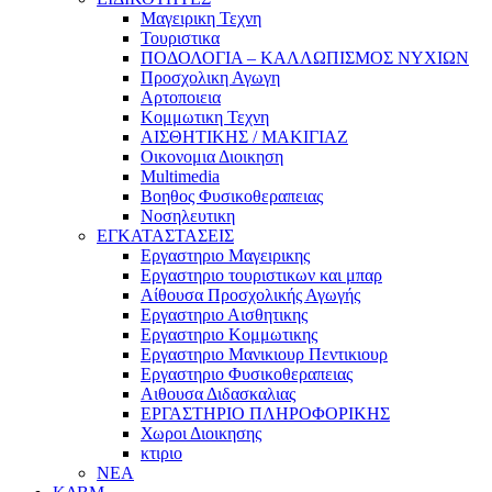
Μαγειρικη Τεχνη
Τουριστικα
ΠΟΔΟΛΟΓΙΑ – ΚΑΛΛΩΠΙΣΜΟΣ ΝΥΧΙΩΝ
Προσχολικη Αγωγη
Αρτοποιεια
Κομμωτικη Τεχνη
ΑΙΣΘΗΤΙΚΗΣ / ΜΑΚΙΓΙΑΖ
Οικονομια Διοικηση
Multimedia
Βοηθος Φυσικοθεραπειας
Νοσηλευτικη
ΕΓΚΑΤΑΣΤΑΣΕΙΣ
Εργαστηριο Μαγειρικης
Εργαστηριο τουριστικων και μπαρ
Αίθουσα Προσχολικής Αγωγής
Εργαστηριο Αισθητικης
Εργαστηριο Κομμωτικης
Εργαστηριο Μανικιουρ Πεντικιουρ
Εργαστηριο Φυσικοθεραπειας
Αιθουσα Διδασκαλιας
ΕΡΓΑΣΤΗΡΙΟ ΠΛΗΡΟΦΟΡΙΚΗΣ
Χωροι Διοικησης
κτιριο
ΝΕΑ