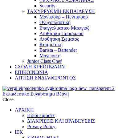
ΤΕΧΝΙΚΟΣ ΑΣΦΑΛΕΙΑΣ
Security
ΤΑΧΥΡΡΥΘΜΗ ΕΚΠΑΙΔΕΥΣΗ
Μανικιουρ – Πεντικιουρ
Ονυχοπλαστικη
Επαγγελματικο Μακιγιαζ
Αισθητικη Προσωπου
Αισθητικη Σωματος
Κομμωτικη
Barista – Bartender
Μαγειρικη
Junior Class Chef
ΣΧΟΛΗ ΚΡΕΟΠΩΛΩΝ
ΕΠΙΚΟΙΝΩΝΙΑ
ΑΙΤΗΣΗ ΕΝΔΙΑΦΕΡΟΝΤΟΣ
Εκπαιδευτικό Συγκρότημα Βέργη
Close
ΑΡΧΙΚΗ
Ποιοι ειμαστε
ΔΙΑΚΡΙΣΕΙΣ ΚΑΙ ΒΡΑΒΕΥΣΕΙΣ
Privacy Policy
ΙΕΚ
ΕΙΔΙΚΟΤΗΤΕΣ