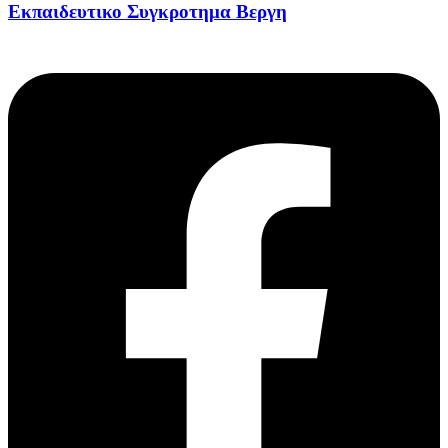
Εκπαιδευτικο Συγκροτημα Βεργη