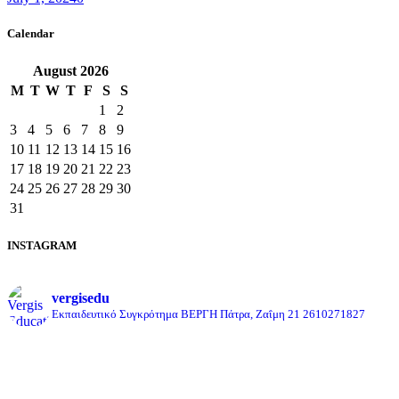
Calendar
August
2026
M
T
W
T
F
S
S
1
2
3
4
5
6
7
8
9
10
11
12
13
14
15
16
17
18
19
20
21
22
23
24
25
26
27
28
29
30
31
INSTAGRAM
vergisedu
Εκπαιδευτικό Συγκρότημα ΒΕΡΓΗ
Πάτρα, Ζαΐμη 21
2610271827