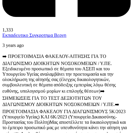
1,333
Εκπαιδευτικο Συγκροτημα Βεργη
3 years ago
➡️ ΠΡΟΕΤΟΙΜΑΣΙΑ ΦΑΚΕΛΟΥ-ΑΙΤΗΣΗΣ ΓΙΑ ΤΟ
ΔΙΑΓΩΝΙΣΜΟ ΔΙΟΙΚΗΤΩΝ ΝΟΣΟΚΟΜΕΙΩΝ / Υ.ΠΕ.
Εξειδικευμένο προσωπικό σε θέματα του ΑΣΕΠ και του
Υπουργείου Υγείας αναλαμβάνει την προετοιμασία και την
ολοκλήρωση της αίτησής σας (έλεγχος δικαιολογητικών,
συμβουλευτική σε θέματα απόδειξης εμπειρίας λόγω θέσης
ευθύνης, υπολογισμού μορίων κι επιλογής θέσεων)
➡️
ΣΗΜΕΙΩΣΕΙΣ ΓΙΑ ΤΟ ΤΕΣΤ ΔΕΞΙΟΤΗΤΩΝ ΤΟΥ
ΔΙΑΓΩΝΙΣΜΟΥ ΔΙΟΙΚΗΤΩΝ ΝΟΣΟΚΟΜΕΙΩΝ / Υ.ΠΕ.
➡️
ΠΡΟΕΤΟΙΜΑΣΙΑ ΦΑΚΕΛΟΥ ΓΙΑ ΔΙΑΓΩΝΙΣΜΟΥΣ 5Κ/2023
(Υπουργείο Υγείας) ΚΑΙ 6Κ/2023 (Υπουργεία Δικαιοσύνης-
Προστασίας του Πολίτη)
Μας αποστέλλετε τα δικαιολογητικά και
το έμπειρο προσωπικό μας με υπευθυνότητα κάνει την αίτηση για