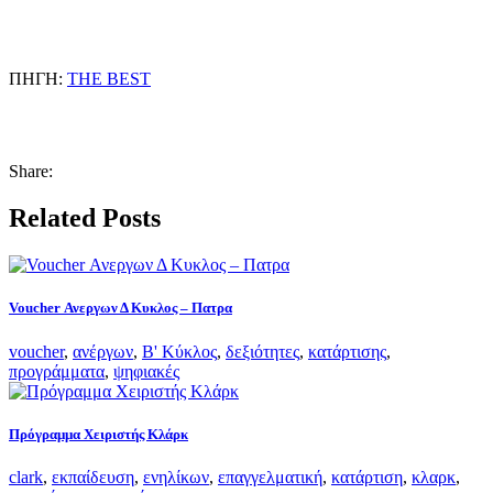
ΠΗΓΗ:
THE BEST
Share:
Related Posts
Voucher Ανεργων Δ Κυκλος – Πατρα
voucher
,
ανέργων
,
Β' Κύκλος
,
δεξιότητες
,
κατάρτισης
,
προγράμματα
,
ψηφιακές
Πρόγραμμα Χειριστής Κλάρκ
clark
,
εκπαίδευση
,
ενηλίκων
,
επαγγελματική
,
κατάρτιση
,
κλαρκ
,