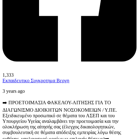
1,333
Εκπαιδευτικο Συγκροτημα Βεργη
3 years ago
➡️ ΠΡΟΕΤΟΙΜΑΣΙΑ ΦΑΚΕΛΟΥ-ΑΙΤΗΣΗΣ ΓΙΑ ΤΟ
ΔΙΑΓΩΝΙΣΜΟ ΔΙΟΙΚΗΤΩΝ ΝΟΣΟΚΟΜΕΙΩΝ / Υ.ΠΕ.
Εξειδικευμένο προσωπικό σε θέματα του ΑΣΕΠ και του
Υπουργείου Υγείας αναλαμβάνει την προετοιμασία και την
ολοκλήρωση της αίτησής σας (έλεγχος δικαιολογητικών,
συμβουλευτική σε θέματα απόδειξης εμπειρίας λόγω θέσης
ευθύνης, υπολογισμού μορίων κι επιλογής θέσεων)
➡️