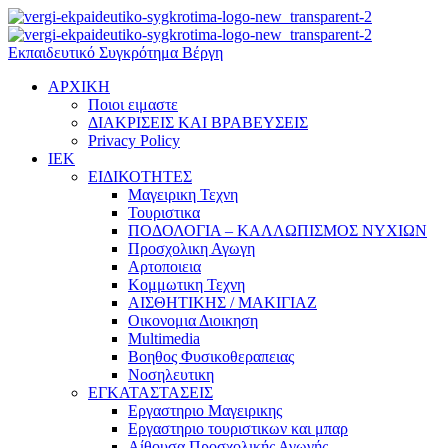
Εκπαιδευτικό Συγκρότημα Βέργη
ΑΡΧΙΚΗ
Ποιοι ειμαστε
ΔΙΑΚΡΙΣΕΙΣ ΚΑΙ ΒΡΑΒΕΥΣΕΙΣ
Privacy Policy
ΙΕΚ
ΕΙΔΙΚΟΤΗΤΕΣ
Μαγειρικη Τεχνη
Τουριστικα
ΠΟΔΟΛΟΓΙΑ – ΚΑΛΛΩΠΙΣΜΟΣ ΝΥΧΙΩΝ
Προσχολικη Αγωγη
Αρτοποιεια
Κομμωτικη Τεχνη
ΑΙΣΘΗΤΙΚΗΣ / ΜΑΚΙΓΙΑΖ
Οικονομια Διοικηση
Multimedia
Βοηθος Φυσικοθεραπειας
Νοσηλευτικη
ΕΓΚΑΤΑΣΤΑΣΕΙΣ
Εργαστηριο Μαγειρικης
Εργαστηριο τουριστικων και μπαρ
Αίθουσα Προσχολικής Αγωγής