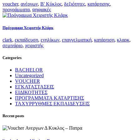
voucher
,
ανέργων
,
Β' Κύκλος
,
δεξιότητες
,
κατάρτισης
,
προγράμματα
,
ψηφιακές
Πρόγραμμα Χειριστής Κλάρκ
clark
,
εκπαίδευση
,
ενηλίκων
,
επαγγελματική
,
κατάρτιση
,
κλαρκ
,
σεμινάριο
,
χειριστής
Categories
BACHELOR
Uncategorized
VOUCHER
ΕΓΚΑΤΑΣΤΑΣΕΙΣ
ΕΙΔΙΚΟΤΗΤΕΣ
ΠΡΟΓΡΑΜΜΑΤΑ ΚΑΤΑΡΤΙΣΗΣ
ΤΑΧΥΡΡΥΘΜΕΣ ΕΚΠΑΙΔΕΥΣΕΙΣ
Recent posts