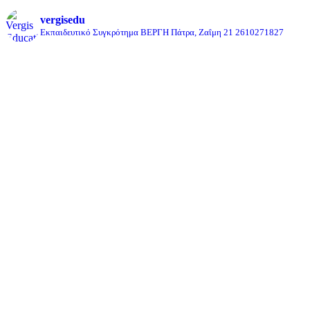
vergisedu
Εκπαιδευτικό Συγκρότημα ΒΕΡΓΗ
Πάτρα, Ζαΐμη 21
2610271827