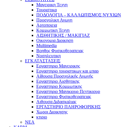
Μαγειρικη Τεχνη
Τουριστικα
ΠΟΔΟΛΟΓΙΑ – ΚΑΛΛΩΠΙΣΜΟΣ ΝΥΧΙΩΝ
Προσχολικη Αγωγη
Αρτοποιεια
Κομμωτικη Τεχνη
ΑΙΣΘΗΤΙΚΗΣ / ΜΑΚΙΓΙΑΖ
Οικονομια Διοικηση
Multimedia
Βοηθος Φυσικοθεραπειας
Νοσηλευτικη
ΕΓΚΑΤΑΣΤΑΣΕΙΣ
Εργαστηριο Μαγειρικης
Εργαστηριο τουριστικων και μπαρ
Αίθουσα Προσχολικής Αγωγής
Εργαστηριο Αισθητικης
Εργαστηριο Κομμωτικης
Εργαστηριο Μανικιουρ Πεντικιουρ
Εργαστηριο Φυσικοθεραπειας
Αιθουσα Διδασκαλιας
ΕΡΓΑΣΤΗΡΙΟ ΠΛΗΡΟΦΟΡΙΚΗΣ
Χωροι Διοικησης
κτιριο
ΝΕΑ