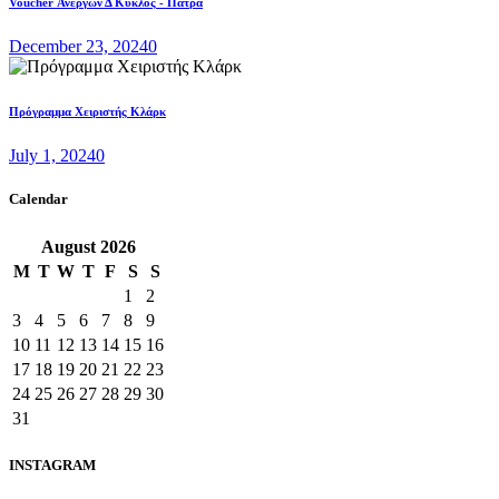
Voucher Ανεργων Δ Κυκλος - Πατρα
December 23, 2024
0
Πρόγραμμα Χειριστής Κλάρκ
July 1, 2024
0
Calendar
August
2026
M
T
W
T
F
S
S
1
2
3
4
5
6
7
8
9
10
11
12
13
14
15
16
17
18
19
20
21
22
23
24
25
26
27
28
29
30
31
INSTAGRAM