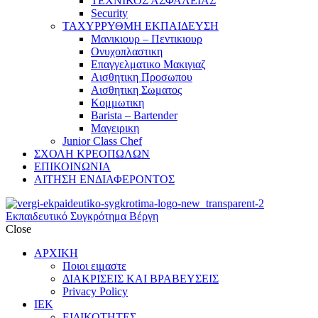
ΤΕΧΝΙΚΟΣ ΑΣΦΑΛΕΙΑΣ
Security
ΤΑΧΥΡΡΥΘΜΗ ΕΚΠΑΙΔΕΥΣΗ
Μανικιουρ – Πεντικιουρ
Ονυχοπλαστικη
Επαγγελματικο Μακιγιαζ
Αισθητικη Προσωπου
Αισθητικη Σωματος
Κομμωτικη
Barista – Bartender
Μαγειρικη
Junior Class Chef
ΣΧΟΛΗ ΚΡΕΟΠΩΛΩΝ
ΕΠΙΚΟΙΝΩΝΙΑ
ΑΙΤΗΣΗ ΕΝΔΙΑΦΕΡΟΝΤΟΣ
Εκπαιδευτικό Συγκρότημα Βέργη
Close
ΑΡΧΙΚΗ
Ποιοι ειμαστε
ΔΙΑΚΡΙΣΕΙΣ ΚΑΙ ΒΡΑΒΕΥΣΕΙΣ
Privacy Policy
ΙΕΚ
ΕΙΔΙΚΟΤΗΤΕΣ