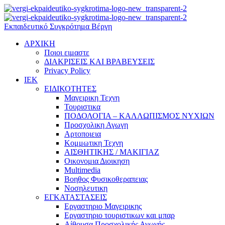
Εκπαιδευτικό Συγκρότημα Βέργη
ΑΡΧΙΚΗ
Ποιοι ειμαστε
ΔΙΑΚΡΙΣΕΙΣ ΚΑΙ ΒΡΑΒΕΥΣΕΙΣ
Privacy Policy
ΙΕΚ
ΕΙΔΙΚΟΤΗΤΕΣ
Μαγειρικη Τεχνη
Τουριστικα
ΠΟΔΟΛΟΓΙΑ – ΚΑΛΛΩΠΙΣΜΟΣ ΝΥΧΙΩΝ
Προσχολικη Αγωγη
Αρτοποιεια
Κομμωτικη Τεχνη
ΑΙΣΘΗΤΙΚΗΣ / ΜΑΚΙΓΙΑΖ
Οικονομια Διοικηση
Multimedia
Βοηθος Φυσικοθεραπειας
Νοσηλευτικη
ΕΓΚΑΤΑΣΤΑΣΕΙΣ
Εργαστηριο Μαγειρικης
Εργαστηριο τουριστικων και μπαρ
Αίθουσα Προσχολικής Αγωγής