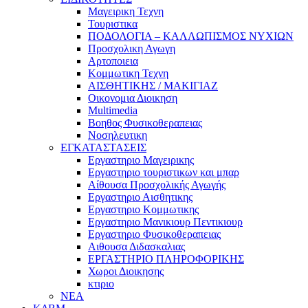
Μαγειρικη Τεχνη
Τουριστικα
ΠΟΔΟΛΟΓΙΑ – ΚΑΛΛΩΠΙΣΜΟΣ ΝΥΧΙΩΝ
Προσχολικη Αγωγη
Αρτοποιεια
Κομμωτικη Τεχνη
ΑΙΣΘΗΤΙΚΗΣ / ΜΑΚΙΓΙΑΖ
Οικονομια Διοικηση
Multimedia
Βοηθος Φυσικοθεραπειας
Νοσηλευτικη
ΕΓΚΑΤΑΣΤΑΣΕΙΣ
Εργαστηριο Μαγειρικης
Εργαστηριο τουριστικων και μπαρ
Αίθουσα Προσχολικής Αγωγής
Εργαστηριο Αισθητικης
Εργαστηριο Κομμωτικης
Εργαστηριο Μανικιουρ Πεντικιουρ
Εργαστηριο Φυσικοθεραπειας
Αιθουσα Διδασκαλιας
ΕΡΓΑΣΤΗΡΙΟ ΠΛΗΡΟΦΟΡΙΚΗΣ
Χωροι Διοικησης
κτιριο
ΝΕΑ