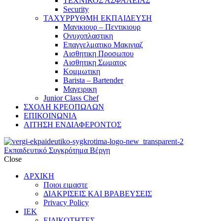
ΤΕΧΝΙΚΟΣ ΑΣΦΑΛΕΙΑΣ
Security
ΤΑΧΥΡΡΥΘΜΗ ΕΚΠΑΙΔΕΥΣΗ
Μανικιουρ – Πεντικιουρ
Ονυχοπλαστικη
Επαγγελματικο Μακιγιαζ
Αισθητικη Προσωπου
Αισθητικη Σωματος
Κομμωτικη
Barista – Bartender
Μαγειρικη
Junior Class Chef
ΣΧΟΛΗ ΚΡΕΟΠΩΛΩΝ
ΕΠΙΚΟΙΝΩΝΙΑ
ΑΙΤΗΣΗ ΕΝΔΙΑΦΕΡΟΝΤΟΣ
Εκπαιδευτικό Συγκρότημα Βέργη
Close
ΑΡΧΙΚΗ
Ποιοι ειμαστε
ΔΙΑΚΡΙΣΕΙΣ ΚΑΙ ΒΡΑΒΕΥΣΕΙΣ
Privacy Policy
ΙΕΚ
ΕΙΔΙΚΟΤΗΤΕΣ