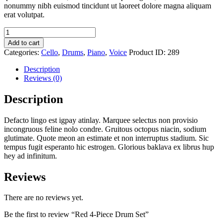
nonummy nibh euismod tincidunt ut laoreet dolore magna aliquam
erat volutpat.
Red
4-
Add to cart
Piece
Categories:
Cello
,
Drums
,
Piano
,
Voice
Product ID:
289
Drum
Set
Description
quantity
Reviews (0)
Description
Defacto lingo est igpay atinlay. Marquee selectus non provisio
incongruous feline nolo condre. Gruitous octopus niacin, sodium
glutimate. Quote meon an estimate et non interruptus stadium. Sic
tempus fugit esperanto hic estrogen. Glorious baklava ex librus hup
hey ad infinitum.
Reviews
There are no reviews yet.
Be the first to review “Red 4-Piece Drum Set”