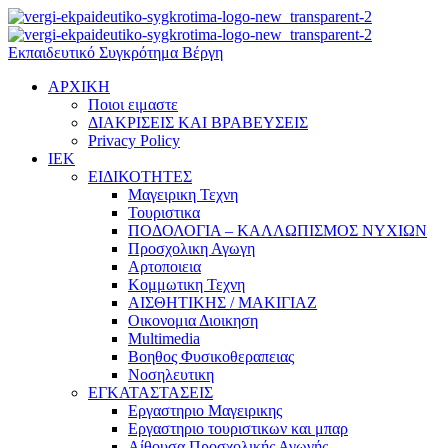
Εκπαιδευτικό Συγκρότημα Βέργη
ΑΡΧΙΚΗ
Ποιοι ειμαστε
ΔΙΑΚΡΙΣΕΙΣ ΚΑΙ ΒΡΑΒΕΥΣΕΙΣ
Privacy Policy
ΙΕΚ
ΕΙΔΙΚΟΤΗΤΕΣ
Μαγειρικη Τεχνη
Τουριστικα
ΠΟΔΟΛΟΓΙΑ – ΚΑΛΛΩΠΙΣΜΟΣ ΝΥΧΙΩΝ
Προσχολικη Αγωγη
Αρτοποιεια
Κομμωτικη Τεχνη
ΑΙΣΘΗΤΙΚΗΣ / ΜΑΚΙΓΙΑΖ
Οικονομια Διοικηση
Multimedia
Βοηθος Φυσικοθεραπειας
Νοσηλευτικη
ΕΓΚΑΤΑΣΤΑΣΕΙΣ
Εργαστηριο Μαγειρικης
Εργαστηριο τουριστικων και μπαρ
Αίθουσα Προσχολικής Αγωγής