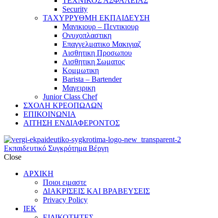
ΤΕΧΝΙΚΟΣ ΑΣΦΑΛΕΙΑΣ
Security
ΤΑΧΥΡΡΥΘΜΗ ΕΚΠΑΙΔΕΥΣΗ
Μανικιουρ – Πεντικιουρ
Ονυχοπλαστικη
Επαγγελματικο Μακιγιαζ
Αισθητικη Προσωπου
Αισθητικη Σωματος
Κομμωτικη
Barista – Bartender
Μαγειρικη
Junior Class Chef
ΣΧΟΛΗ ΚΡΕΟΠΩΛΩΝ
ΕΠΙΚΟΙΝΩΝΙΑ
ΑΙΤΗΣΗ ΕΝΔΙΑΦΕΡΟΝΤΟΣ
Εκπαιδευτικό Συγκρότημα Βέργη
Close
ΑΡΧΙΚΗ
Ποιοι ειμαστε
ΔΙΑΚΡΙΣΕΙΣ ΚΑΙ ΒΡΑΒΕΥΣΕΙΣ
Privacy Policy
ΙΕΚ
ΕΙΔΙΚΟΤΗΤΕΣ