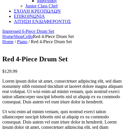
Μαγειρικη
Junior Class Chef
ΣΧΟΛΗ ΚΡΕΟΠΩΛΩΝ
ΕΠΙΚΟΙΝΩΝΙΑ
ΑΙΤΗΣΗ ΕΝΔΙΑΦΕΡΟΝΤΟΣ
Impressed 6-Piece Drum Set
Home
Shop
Cello
Red 4-Piece Drum Set
Home
/
Piano
/ Red 4-Piece Drum Set
Red 4-Piece Drum Set
$
129.99
Lorem ipsum dolor sit amet, consectetuer adipiscing elit, sed diam
nonummy nibh euismod tincidunt ut laoreet dolore magna aliquam
erat volutpat. Ut wisi enim ad minim veniam, quis nostrud exerci
tation ullamcorper suscipit lobortis nisl ut aliquip ex ea commodo
consequat. Duis autem vel eum iriure dolor in hendrerit.
Ut wisi enim ad minim veniam, quis nostrud exerci tation
ullamcorper suscipit lobortis nisl ut aliquip ex ea commodo
consequat. Duis autem vel eum iriure dolor in hendrerit. Lorem
ipsum dolor sit amet, consectetuer adipiscing elit, sed diam