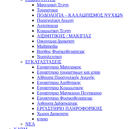
Μαγειρικη Τεχνη
Τουριστικα
ΠΟΔΟΛΟΓΙΑ – ΚΑΛΛΩΠΙΣΜΟΣ ΝΥΧΙΩΝ
Προσχολικη Αγωγη
Αρτοποιεια
Κομμωτικη Τεχνη
ΑΙΣΘΗΤΙΚΗΣ / ΜΑΚΙΓΙΑΖ
Οικονομια Διοικηση
Multimedia
Βοηθος Φυσικοθεραπειας
Νοσηλευτικη
ΕΓΚΑΤΑΣΤΑΣΕΙΣ
Εργαστηριο Μαγειρικης
Εργαστηριο τουριστικων και μπαρ
Αίθουσα Προσχολικής Αγωγής
Εργαστηριο Αισθητικης
Εργαστηριο Κομμωτικης
Εργαστηριο Μανικιουρ Πεντικιουρ
Εργαστηριο Φυσικοθεραπειας
Αιθουσα Διδασκαλιας
ΕΡΓΑΣΤΗΡΙΟ ΠΛΗΡΟΦΟΡΙΚΗΣ
Χωροι Διοικησης
κτιριο
ΝΕΑ